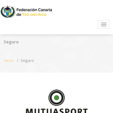
Skip
to
content
FECTA
Activ
Seguro
Inicio
/
Seguro