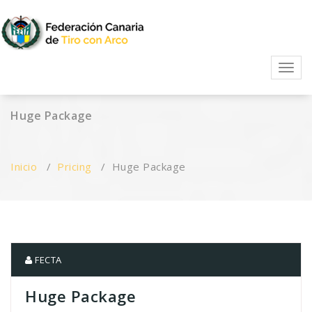
Skip
to
content
FECTA
Activ
Huge Package
Inicio
/
Pricing
/
Huge Package
FECTA
Huge Package